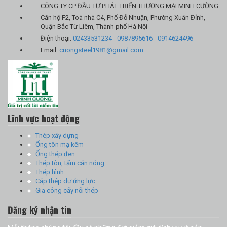
CÔNG TY CP ĐẦU TƯ PHÁT TRIỂN THƯƠNG MẠI MINH CƯỜNG
Căn hộ F2, Toà nhà C4, Phố Đỗ Nhuận, Phường Xuân Đỉnh,
Quận Bắc Từ Liêm, Thành phố Hà Nội
Điện thoại:
02433531234
-
0987895616
-
0914624496
Email:
cuongsteel1981@gmail.com
Lĩnh vực hoạt động
Thép xây dựng
Ống tôn mạ kẽm
Ống thép đen
Thép tôn, tấm cán nóng
Thép hình
Cáp thép dự ứng lực
Gia công cấy nối thép
Đăng ký nhận tin