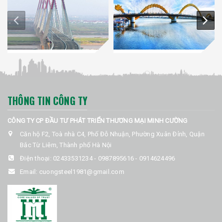
THÔNG TIN CÔNG TY
CÔNG TY CP ĐẦU TƯ PHÁT TRIỂN THƯƠNG MẠI MINH CƯỜNG
Căn hộ F2, Toà nhà C4, Phố Đỗ Nhuận, Phường Xuân Đỉnh, Quận
Bắc Từ Liêm, Thành phố Hà Nội
Điện thoại:
02433531234
-
0987895616
-
0914624496
Email:
cuongsteel1981@gmail.com