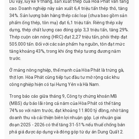
Dù vậy, lũy kế 9 tháng, sản xuất thép của Hòa Phát vẫn tăng
cao. Doanh nghiệp này sản xuất 6,4 triệu tấn thép thô, tăng
34%. Sản lượng bán hàng thép các loại (chưa bao gồm sản
phẩm ống thép, tôn mạ) đạt 6,1 triệu tấn. Riêng thép xây
dựng, thép chất lượng cao đóng góp 3,3 triệu tấn, tăng 29%.
Thép cuộn cán nóng (HRC) đạt 2,27 triệu tấn, phôi thép đạt
505.000 tấn. Đối với các sản phẩm hạ nguồn, tôn đạt mức
tăng khoảng 43%, trong khi ống thép tương đương năm
trước.
Ở mảng nông nghiệp, thế mạnh của Hòa Phát là trứng gà,
thịt lợn. Hòa Phát cũng tiếp tục đầu tư mở rộng các khu
công nghiệp hiện có tại Hưng Yên và Hà Nam.
Trong báo cáo giữa tháng 9, Công ty chứng khoán MB
(MBS) dự báo lãi ròng cả năm của Hòa Phát có thể tăng
74% so với năm trước, đạt khoảng 11.800 tỷ đồng, nhờ tăng
doanh thu và cải thiện biên lợi nhuận gộp. Lợi nhuận giai
đoạn 2025 - 2026 có thể tăng 31-51% nếu thuế chống bán
phá giá được áp dụng và đóng góp từ dự án Dung Quất 2.